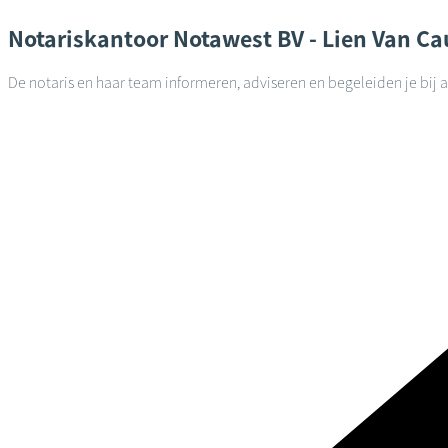
Notariskantoor
Notawest BV - Lien Van 
De notaris en haar team informeren, adviseren en begeleiden je bij 