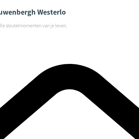
Cauwenbergh
Westerlo
alle sleutelmomenten van je leven.