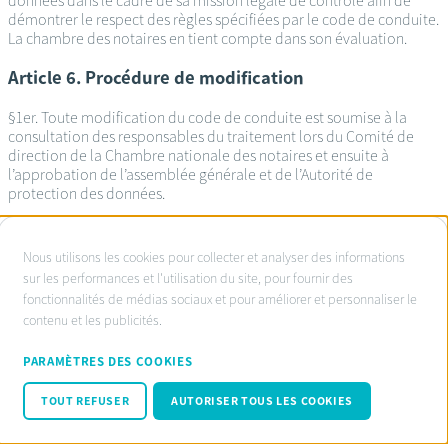
données dans le cadre de sa mission légale de contrôle afin de
démontrer le respect des règles spécifiées par le code de conduite.
La chambre des notaires en tient compte dans son évaluation.
Article 6. Procédure de modification
§1er. Toute modification du code de conduite est soumise à la
consultation des responsables du traitement lors du Comité de
direction de la Chambre nationale des notaires et ensuite à
l’approbation de l’assemblée générale et de l’Autorité de
protection des données.
À
Nous utilisons les cookies pour collecter et analyser des informations
propos
sur les performances et l'utilisation du site, pour fournir des
Service d’ombudsman agréé:
fonctionnalités de médias sociaux et pour améliorer et personnaliser le
des
www.ombudsnotaire.be
contenu et les publicités.
cookies
Conditions d’utilisation
sur
Privacy Policy notaire.be
PARAMÈTRES DES COOKIES
Cookie policy
ce
Code de conduite RGPD
TOUT REFUSER
AUTORISER TOUS LES COOKIES
site
© Fednot 2026